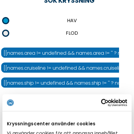
SÖK KRYSSNING
HAV
FLOD
[[names.area != undefined && names.area != '' ? names.
[[names.cruiseline != undefined && names.cruiseline != '' 
[[names.ship != undefined && names.ship != '' ? names.shi
Kryssningens längd
Kryssningscenter använder cookies
Vi använder cookies för att anpassa innehållet