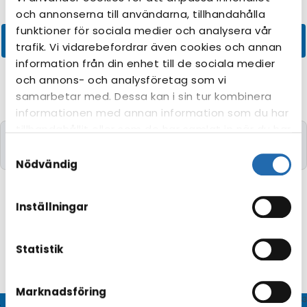
och annonserna till användarna, tillhandahålla
funktioner för sociala medier och analysera vår
trafik. Vi vidarebefordrar även cookies och annan
information från din enhet till de sociala medier
och annons- och analysföretag som vi
samarbetar med. Dessa kan i sin tur kombinera
informationen med annan information som du har
tillhandahållit eller som de har samlat in när du har
Kryssningar med de önskade kriterierna kunde
använt deras tjänster. Du kan förändra
Samtyckesval
tyvärr inte hittas.
användningen av kakor genom att förändra
Nödvändig
inställningarna från
Information om kakor
(cookies)
-länken i nedre delen av sidan.
Inställningar
Statistik
Marknadsföring
© CRUISEHOST Solutions
V4.1663