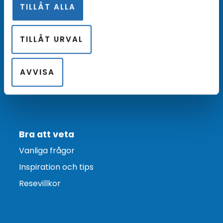
TILLÅT ALLA
Kontakta oss
TILLÅT URVAL
Kundtjänst
Bokningsförfrågan
AVVISA
Boka online
Bra att veta
Vanliga frågor
Inspiration och tips
Resevillkor