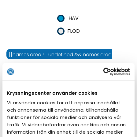
HAV
FLOD
[[names.area != undefined && names.area != '' ? nam
[[names.cruiseline != undefined && names.cruiseline != '
[[names.ship != undefined && names.ship != '' ? names.
Kryssningscenter använder cookies
Kryssningens längd
Vi använder cookies för att anpassa innehållet
och annonserna till användarna, tillhandahålla
funktioner för sociala medier och analysera vår
trafik. Vi vidarebefordrar även cookies och annan
information från din enhet till de sociala medier