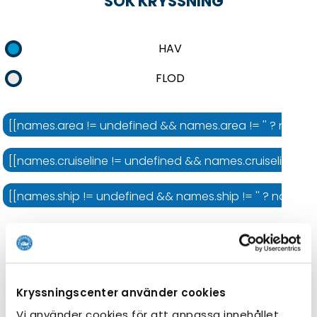
SÖK KRYSSNING
HAV
FLOD
[[names.area != undefined && names.area != '' ? names.
[[names.cruiseline != undefined && names.cruiseline != '' 
[[names.ship != undefined && names.ship != '' ? names.shi
Kryssningens längd
Kryssningscenter använder cookies
Vi använder cookies för att anpassa innehållet