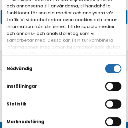
och annonserna till användarna, tillhandahålla
funktioner för sociala medier och analysera vår
trafik. Vi vidarebefordrar även cookies och annan
information från din enhet till de sociala medier
och annons- och analysföretag som vi
samarbetar med. Dessa kan i sin tur kombinera
informationen med annan information som du har
tillhandahållit eller som de har samlat in när du har
Kryssningar med de önskade kriterierna kunde
använt deras tjänster. Du kan förändra
Samtyckesval
tyvärr inte hittas.
användningen av kakor genom att förändra
Nödvändig
inställningarna från
Information om kakor
(cookies)
-länken i nedre delen av sidan.
Inställningar
Statistik
Marknadsföring
© CRUISEHOST Solutions
V4.1663