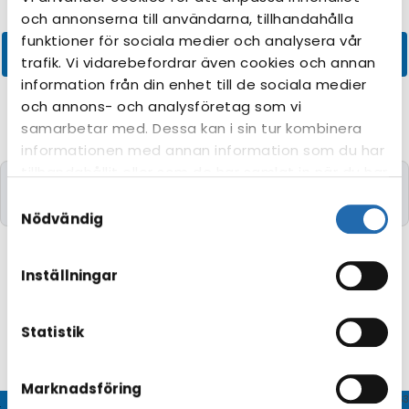
och annonserna till användarna, tillhandahålla
funktioner för sociala medier och analysera vår
trafik. Vi vidarebefordrar även cookies och annan
information från din enhet till de sociala medier
och annons- och analysföretag som vi
samarbetar med. Dessa kan i sin tur kombinera
informationen med annan information som du har
tillhandahållit eller som de har samlat in när du har
Kryssningar med de önskade kriterierna kunde
använt deras tjänster. Du kan förändra
Samtyckesval
tyvärr inte hittas.
användningen av kakor genom att förändra
Nödvändig
inställningarna från
Information om kakor
(cookies)
-länken i nedre delen av sidan.
Inställningar
Statistik
Marknadsföring
© CRUISEHOST Solutions
V4.1663