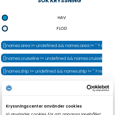
SÖK KRYSSNING
HAV
FLOD
[[names.area != undefined && names.area != '' ? names.
[[names.cruiseline != undefined && names.cruiseline != '' 
[[names.ship != undefined && names.ship != '' ? names.shi
Kryssningens längd
Kryssningscenter använder cookies
Vi använder cookies för att anpassa innehållet