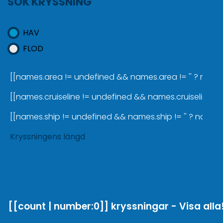
SÖK KRYSSNING
HAV
FLOD
[[names.area != undefined && names.area != '' ? names
[[names.cruiseline != undefined && names.cruiseline != ''
[[names.ship != undefined && names.ship != '' ? names.sh
Kryssningens längd