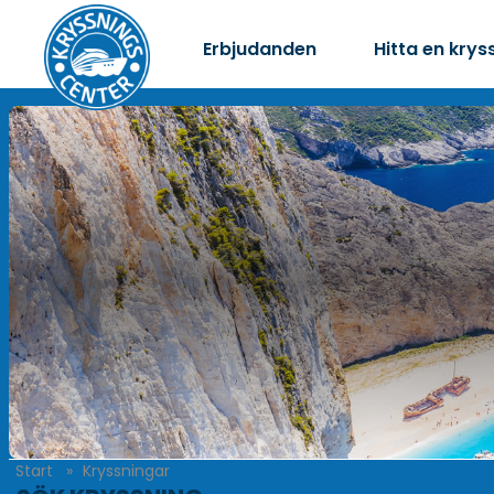
Erbjudanden
Hitta en krys
Start
Kryssningar