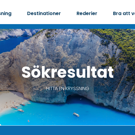
sning
Destinationer
Rederier
Bra att 
Sökresultat
HITTA EN KRYSSNING