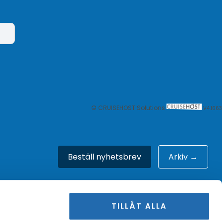
© CRUISEHOST Solutions
V4.1663
Beställ nyhetsbrev
Arkiv →
TILLÅT ALLA
Om oss