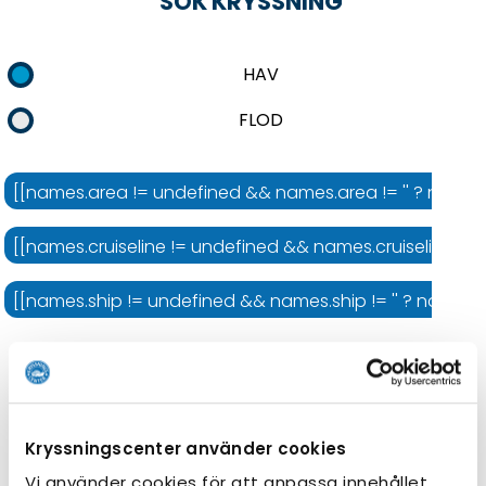
SÖK KRYSSNING
HAV
FLOD
[[names.area != undefined && names.area != '' ? names.
[[names.cruiseline != undefined && names.cruiseline != '' 
[[names.ship != undefined && names.ship != '' ? names.shi
Kryssningens längd
Kryssningscenter använder cookies
Vi använder cookies för att anpassa innehållet