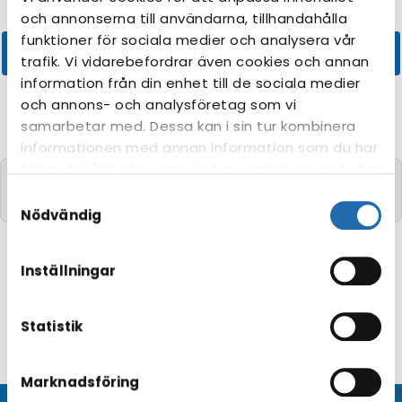
och annonserna till användarna, tillhandahålla
funktioner för sociala medier och analysera vår
trafik. Vi vidarebefordrar även cookies och annan
information från din enhet till de sociala medier
och annons- och analysföretag som vi
samarbetar med. Dessa kan i sin tur kombinera
informationen med annan information som du har
tillhandahållit eller som de har samlat in när du har
Kryssningar med de önskade kriterierna kunde
använt deras tjänster. Du kan förändra
Samtyckesval
tyvärr inte hittas.
användningen av kakor genom att förändra
Nödvändig
inställningarna från
Information om kakor
(cookies)
-länken i nedre delen av sidan.
Inställningar
Statistik
Marknadsföring
© CRUISEHOST Solutions
V4.1663