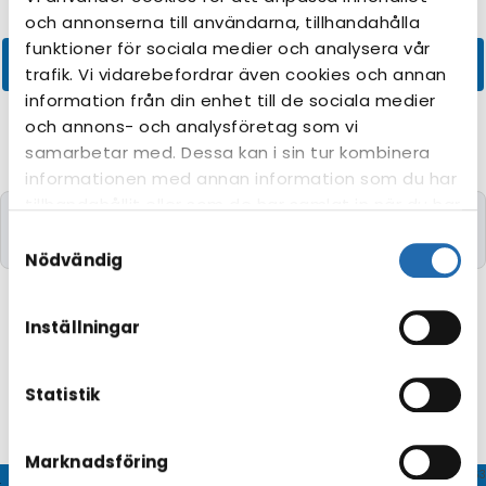
och annonserna till användarna, tillhandahålla
funktioner för sociala medier och analysera vår
trafik. Vi vidarebefordrar även cookies och annan
information från din enhet till de sociala medier
och annons- och analysföretag som vi
samarbetar med. Dessa kan i sin tur kombinera
informationen med annan information som du har
tillhandahållit eller som de har samlat in när du har
Kryssningar med de önskade kriterierna kunde
använt deras tjänster. Du kan förändra
Samtyckesval
tyvärr inte hittas.
användningen av kakor genom att förändra
Nödvändig
inställningarna från
Information om kakor
(cookies)
-länken i nedre delen av sidan.
Inställningar
Statistik
Marknadsföring
© CRUISEHOST Solutions
V4.1663