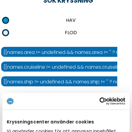
SÖK KRYSSNING
HAV
FLOD
[[names.area != undefined && names.area != '' ? names.
[[names.cruiseline != undefined && names.cruiseline != '' 
[[names.ship != undefined && names.ship != '' ? names.shi
Kryssningens längd
Kryssningscenter använder cookies
Vi använder cookies för att anpassa innehållet