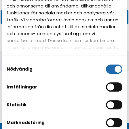
och annonserna till användarna, tillhandahålla
funktioner för sociala medier och analysera vår
trafik. Vi vidarebefordrar även cookies och annan
information från din enhet till de sociala medier
och annons- och analysföretag som vi
samarbetar med. Dessa kan i sin tur kombinera
informationen med annan information som du har
tillhandahållit eller som de har samlat in när du har
Kryssningar med de önskade kriterierna kunde
använt deras tjänster. Du kan förändra
Samtyckesval
tyvärr inte hittas.
användningen av kakor genom att förändra
Nödvändig
inställningarna från
Information om kakor
(cookies)
-länken i nedre delen av sidan.
Inställningar
Statistik
Marknadsföring
© CRUISEHOST Solutions
V4.1663