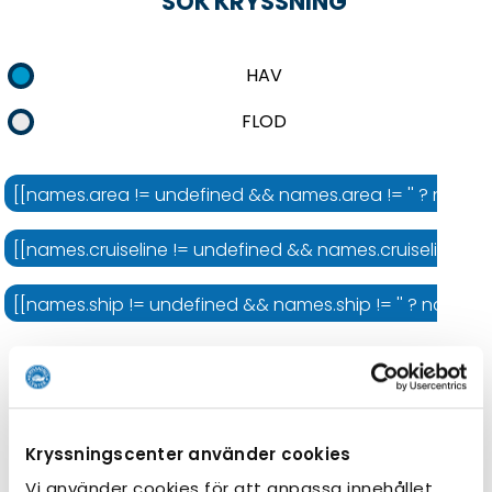
SÖK KRYSSNING
HAV
FLOD
[[names.area != undefined && names.area != '' ? names.
[[names.cruiseline != undefined && names.cruiseline != '' 
[[names.ship != undefined && names.ship != '' ? names.shi
Kryssningens längd
Kryssningscenter använder cookies
Vi använder cookies för att anpassa innehållet