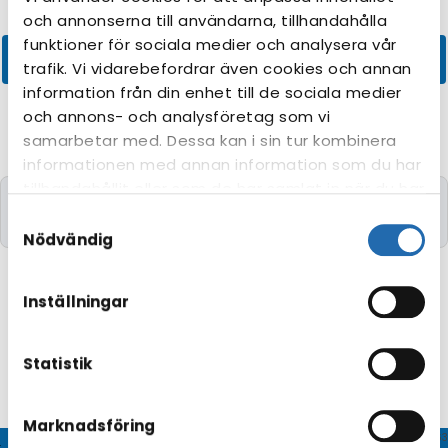
och annonserna till användarna, tillhandahålla
funktioner för sociala medier och analysera vår
trafik. Vi vidarebefordrar även cookies och annan
information från din enhet till de sociala medier
och annons- och analysföretag som vi
samarbetar med. Dessa kan i sin tur kombinera
informationen med annan information som du har
tillhandahållit eller som de har samlat in när du har
Kryssningar med de önskade kriterierna kunde
använt deras tjänster. Du kan förändra
Samtyckesval
tyvärr inte hittas.
användningen av kakor genom att förändra
Nödvändig
inställningarna från
Information om kakor
(cookies)
-länken i nedre delen av sidan.
Inställningar
Statistik
Marknadsföring
© CRUISEHOST Solutions
V4.1663