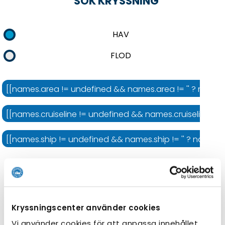
SÖK KRYSSNING
HAV
FLOD
[[names.area != undefined && names.area != '' ? names.
[[names.cruiseline != undefined && names.cruiseline != '' 
[[names.ship != undefined && names.ship != '' ? names.shi
Kryssningens längd
Kryssningscenter använder cookies
Vi använder cookies för att anpassa innehållet