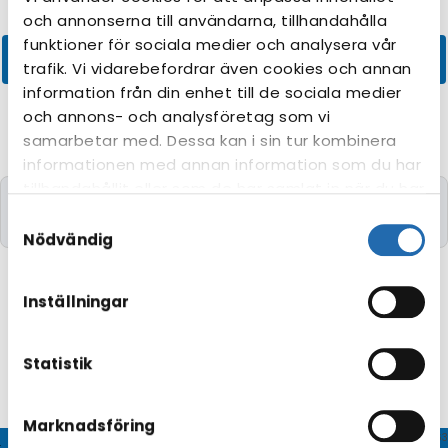
och annonserna till användarna, tillhandahålla
funktioner för sociala medier och analysera vår
trafik. Vi vidarebefordrar även cookies och annan
information från din enhet till de sociala medier
och annons- och analysföretag som vi
samarbetar med. Dessa kan i sin tur kombinera
informationen med annan information som du har
tillhandahållit eller som de har samlat in när du har
Kryssningar med de önskade kriterierna kunde
använt deras tjänster. Du kan förändra
Samtyckesval
tyvärr inte hittas.
användningen av kakor genom att förändra
Nödvändig
inställningarna från
Information om kakor
(cookies)
-länken i nedre delen av sidan.
Inställningar
Statistik
Marknadsföring
© CRUISEHOST Solutions
V4.1663