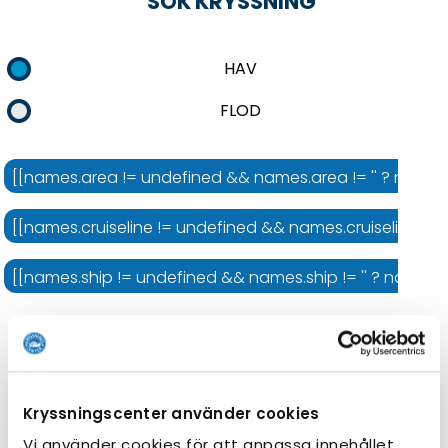
SÖK KRYSSNING
HAV
FLOD
[[names.area != undefined && names.area != '' ? names.
[[names.cruiseline != undefined && names.cruiseline != '' 
[[names.ship != undefined && names.ship != '' ? names.shi
Kryssningens längd
Kryssningscenter använder cookies
Vi använder cookies för att anpassa innehållet