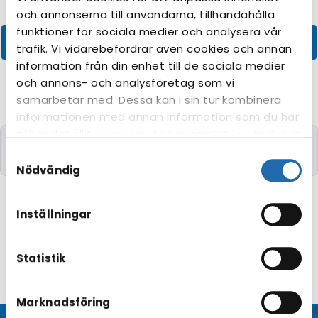
och annonserna till användarna, tillhandahålla
funktioner för sociala medier och analysera vår
trafik. Vi vidarebefordrar även cookies och annan
information från din enhet till de sociala medier
och annons- och analysföretag som vi
samarbetar med. Dessa kan i sin tur kombinera
informationen med annan information som du har
tillhandahållit eller som de har samlat in när du har
Kryssningar med de önskade kriterierna kunde
använt deras tjänster. Du kan förändra
Samtyckesval
tyvärr inte hittas.
användningen av kakor genom att förändra
Nödvändig
inställningarna från
Information om kakor
(cookies)
-länken i nedre delen av sidan.
Inställningar
Statistik
Marknadsföring
© CRUISEHOST Solutions
V4.1663