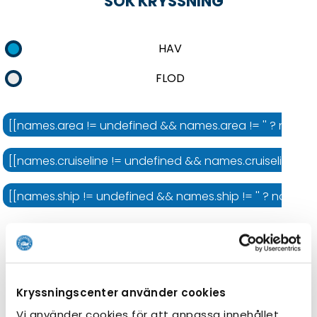
SÖK KRYSSNING
HAV
FLOD
[[names.area != undefined && names.area != '' ? names.
[[names.cruiseline != undefined && names.cruiseline != '' 
[[names.ship != undefined && names.ship != '' ? names.shi
Kryssningens längd
Kryssningscenter använder cookies
Vi använder cookies för att anpassa innehållet