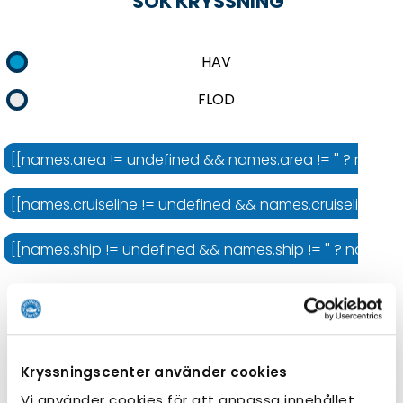
SÖK KRYSSNING
HAV
FLOD
[[names.area != undefined && names.area != '' ? names.
[[names.cruiseline != undefined && names.cruiseline != '' 
[[names.ship != undefined && names.ship != '' ? names.shi
Kryssningens längd
Kryssningscenter använder cookies
Vi använder cookies för att anpassa innehållet