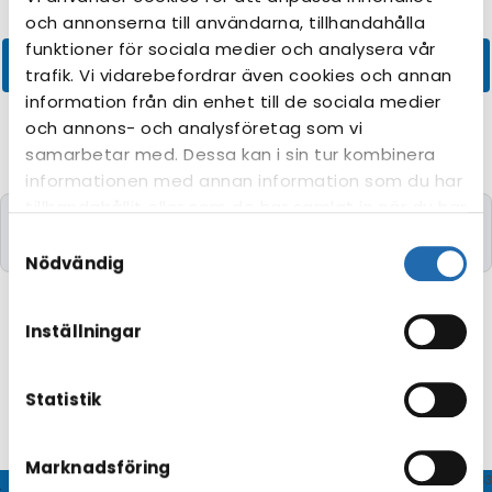
och annonserna till användarna, tillhandahålla
funktioner för sociala medier och analysera vår
trafik. Vi vidarebefordrar även cookies och annan
information från din enhet till de sociala medier
och annons- och analysföretag som vi
samarbetar med. Dessa kan i sin tur kombinera
informationen med annan information som du har
tillhandahållit eller som de har samlat in när du har
Kryssningar med de önskade kriterierna kunde
använt deras tjänster. Du kan förändra
Samtyckesval
tyvärr inte hittas.
användningen av kakor genom att förändra
Nödvändig
inställningarna från
Information om kakor
(cookies)
-länken i nedre delen av sidan.
Inställningar
Statistik
Marknadsföring
© CRUISEHOST Solutions
V4.1663