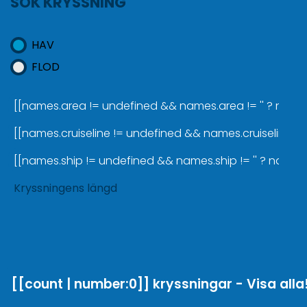
SÖK KRYSSNING
HAV
FLOD
[[names.area != undefined && names.area != '' ? names
[[names.cruiseline != undefined && names.cruiseline != ''
[[names.ship != undefined && names.ship != '' ? names.sh
Kryssningens längd