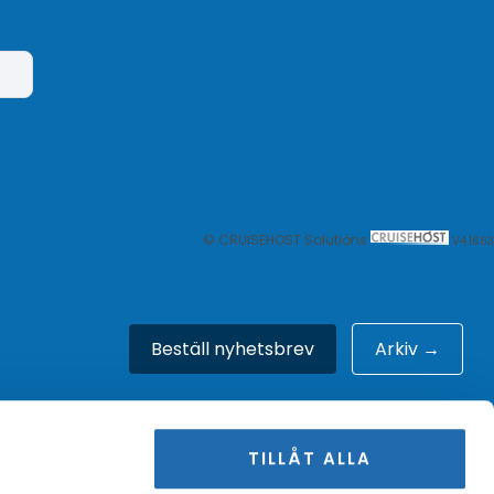
© CRUISEHOST Solutions
V4.1663
Beställ nyhetsbrev
Arkiv →
TILLÅT ALLA
Om oss