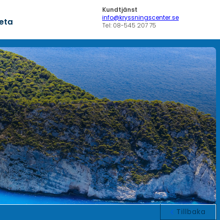
Kundtjänst
info@kryssningscenter.se
veta
Tel: 08-545 207 75
Tillbaka