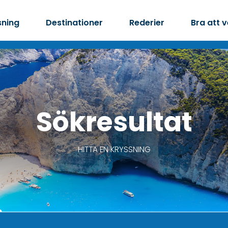
sning
Destinationer
Rederier
Bra att 
Sökresultat
HITTA EN KRYSSNING