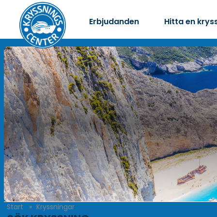
Erbjudanden
Hitta en krys
Start
Kryssningar