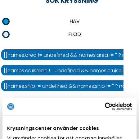
SÖK KRYSSNING
HAV
FLOD
[[names.area != undefined && names.area != '' ? names.
[[names.cruiseline != undefined && names.cruiseline != '' 
[[names.ship != undefined && names.ship != '' ? names.shi
Kryssningens längd
Kryssningscenter använder cookies
Vi använder cookies för att anpassa innehållet