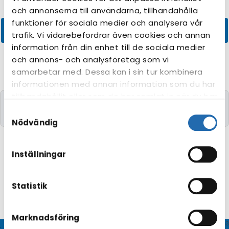
och annonserna till användarna, tillhandahålla
funktioner för sociala medier och analysera vår
trafik. Vi vidarebefordrar även cookies och annan
information från din enhet till de sociala medier
och annons- och analysföretag som vi
samarbetar med. Dessa kan i sin tur kombinera
informationen med annan information som du har
tillhandahållit eller som de har samlat in när du har
Kryssningar med de önskade kriterierna kunde
använt deras tjänster. Du kan förändra
Samtyckesval
tyvärr inte hittas.
användningen av kakor genom att förändra
Nödvändig
inställningarna från
Information om kakor
(cookies)
-länken i nedre delen av sidan.
Inställningar
Statistik
Marknadsföring
© CRUISEHOST Solutions
V4.1663